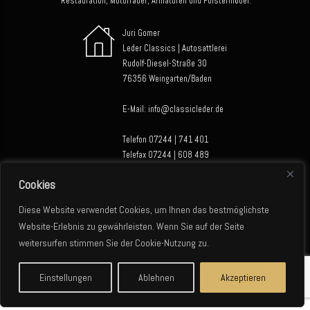
Restauration, Motorräder, Armaturen und Polstermöbel.
Juri Gomer
Leder Classics | Autosattlerei
Rudolf-Diesel-Straße 30
76356 Weingarten/Baden
E-Mail: info@classicleder.de
Telefon 07244 | 741 401
Telefax 07244 | 608 489
Cookies
Mo. - Do.: 8:30 - 18:00 Uhr
Fr.: 8:30 - 15:00 Uhr
Diese Website verwendet Cookies, um Ihnen das bestmöglichste
Sa + So.: Geschlossen
Website-Erlebnis zu gewährleisten. Wenn Sie auf der Seite
weitersurfen stimmen Sie der Cookie-Nutzung zu.
Einstellungen
Ablehnen
Akzeptieren